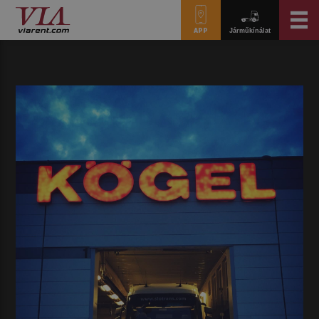
APP
Járműkínálat