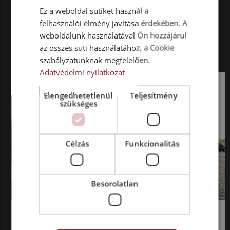
Ez a weboldal sütiket használ a
felhasználói élmény javítása érdekében. A
TRUCK
NEWS
weboldalunk használatával Ön hozzájárul
az összes süti használatához, a Cookie
LEGFRISSEBB TARTALMAK
MUTASD MINDET
szabályzatunknak megfelelően.
Adatvédelmi nyilatkozat
Elengedhetetlenül
Teljesítmény
szükséges
Célzás
Funkcionalitás
Besorolatlan
KÜLFÖLD
TRUCK NEWS
EZER KILOMÉTERES TÚRA