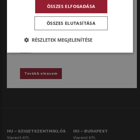
ELEKTROMOS VONTATÓKKAL
ÖSSZES ELFOGADÁSA
Nem mindennapi mutatvánnyal, egy Párizs–Berlin
túrával hívta fel a figyelmet az elektromos
ÖSSZES ELUTASÍTÁSA
teherautók kínálta mai lehetőségekre és a
bevezetésükhöz szükséges kihívásokra az iparági
összefogásként létrejött Milence töltőhálózat. A
RÉSZLETEK MEGJELENÍTÉSE
Power to Go Further elnevezésű demonstráción
több…
Tovább olvasom
HU – SZIGETSZENTMIKLÓS
HU – BUDAPEST
Viarent Kft.
Viarent Kft.