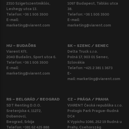
2310 Szigetszentmiklós,
1097 Budapest, Táblás utca
Leshegy utca 13.
38.
Telefon:
+36 1 505 3500
Telefon:
+36 1 505 3500
E-mail:
E-mail:
marketing@viarent.com
marketing@viarent.com
HU – BUDAÖRS
SK – SZENC / SENEC
Viarent Kft.
Delta Truck s.r.o.
2040 Budaörs, Sport utca 6.
Poľná 17, 903 01 Senec,
Telefon:
+36 1 505 3500
Szlovákia
E-mail:
Telefon:
+421 2 381 1 3673
marketing@viarent.com
E-
mail:
marketing@viarent.com
RS – BELGRÁD / BEOGRAD
CZ – PRÁGA / PRAHA
SDT Renting D.O.O.
VIARENT Česká republika s.r.o.
Sretenjska 4, 11272,
Prologis Park Prague-Rudná
Dobanovci,
DC4
Beograd, Srbija
K Vypichu 1086, 252 19 Rudná u
Telefon:
+381 62 425 888
Prahy, Csehország