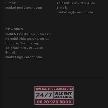
E-mail:
Telefon:
+420 739 054 384
marketing@viarent.com
E-mail:
marketing@viarent.com
CZ – BRNO
VIARENT Česká republika s.r.o.
Národní třída 3687/42, 695 01
Hodonín, Csehország
Telefon:
+420 739 054 384
E-mail:
marketing@viarent.com
MŰSZAKI PROBLÉMA ESETÉN
24/7
VIARENT
ASSISTANCE
06 20 920 8000