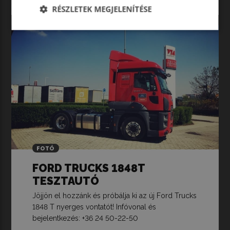
RÉSZLETEK MEGJELENÍTÉSE
FOTÓ
FORD TRUCKS 1848T
TESZTAUTÓ
Jöjjön el hozzánk és próbálja ki az új Ford Trucks
1848 T nyerges vontatót! Infóvonal és
bejelentkezés: +36 24 50-22-50