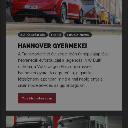
AUTÓGYÁRTÁS
FOTÓ
TRUCK NEWS
HANNOVER GYERMEKEI
A Transporter hét évtizede: idén ünnepli alapítása
hetvenedik évfordulóját a legendás „VW Bulli”
otthona, a Volkswagen Haszonjárművek
hannoveri gyára. A nagy múltú, gigantikus
létesítmény azonban mind a mai napig ontja a
sikermodelleket és az újdonságokat.…
Tovább olvasom