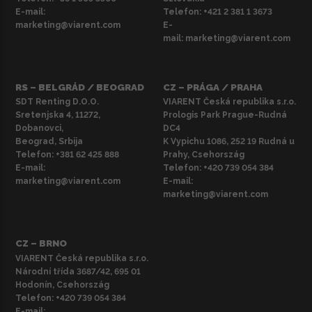
E-mail:
Telefon:
+421 2 381 1 3673
marketing@viarent.com
E-
mail:
marketing@viarent.com
RS – BELGRÁD / BEOGRAD
CZ – PRÁGA / PRAHA
SDT Renting D.O.O.
VIARENT Česká republika s.r.o.
Sretenjska 4, 11272,
Prologis Park Prague-Rudná
Dobanovci,
DC4
Beograd, Srbija
K Vypichu 1086, 252 19 Rudná u
Telefon:
+381 62 425 888
Prahy, Csehország
E-mail:
Telefon:
+420 739 054 384
marketing@viarent.com
E-mail:
marketing@viarent.com
CZ – BRNO
VIARENT Česká republika s.r.o.
Národní třída 3687/42, 695 01
Hodonín, Csehország
Telefon:
+420 739 054 384
E-mail: