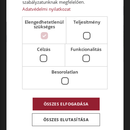
szabályzatunknak megfelelően.
Adatvédelmi nyilatkozat
Elengedhetetlenül
Teljesítmény
szükséges
Célzás
Funkcionalitás
FOTÓ
Besorolatlan
FÉLPÓTKOCSI
FLOTTAFEJLESZTÉS- ÉS
CSERE
Félpótkocsi flottafejlesztés- és csere a Waberer’s
International Zrt-nél – 100 darabos megrendelés
ÖSSZES ELFOGADÁSA
a Kögeltől
ÖSSZES ELUTASÍTÁSA
Tovább olvasom