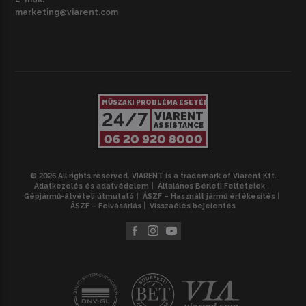
marketing@viarent.com
MŰSZAKI PROBLÉMA ESETÉN
24/7
VIARENT
ASSISTANCE
06 20 920 8000
© 2026 All rights reserved. VIARENT is a trademark of Viarent Kft.
Adatkezelés és adatvédelem
Általános Bérleti Feltételek
Gépjármű-átvételi útmutató
ÁSZF – Használt jármű értékesítés
ÁSZF – Felvásárlás
Visszaélés bejelentés