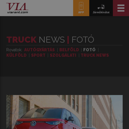
APP
Járműkínálat
TRUCK
NEWS
|
FOTÓ
Rovatok
AUTÓGYÁRTÁS
BELFÖLD
FOTÓ
KÜLFÖLD
SPORT
SZOLGÁLATI
TRUCK NEWS