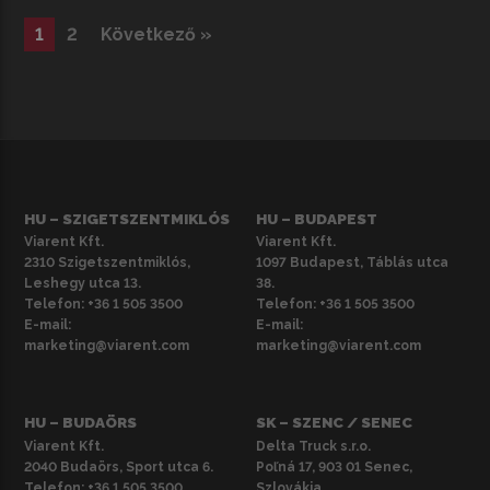
1
2
Következő »
HU – SZIGETSZENTMIKLÓS
HU – BUDAPEST
Viarent Kft.
Viarent Kft.
2310 Szigetszentmiklós,
1097 Budapest, Táblás utca
Leshegy utca 13.
38.
Telefon:
+36 1 505 3500
Telefon:
+36 1 505 3500
E-mail:
E-mail:
marketing@viarent.com
marketing@viarent.com
HU – BUDAÖRS
SK – SZENC / SENEC
Viarent Kft.
Delta Truck s.r.o.
2040 Budaörs, Sport utca 6.
Poľná 17, 903 01 Senec,
Telefon:
+36 1 505 3500
Szlovákia