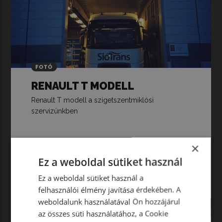
FOTÓ
RENAULT T MODELL
Renault T modell a szigetszentmiklósi
szervizünkben
×
Ez a weboldal sütiket használ
Ez a weboldal sütiket használ a
Tovább olvasom
felhasználói élmény javítása érdekében. A
weboldalunk használatával Ön hozzájárul
az összes süti használatához, a Cookie