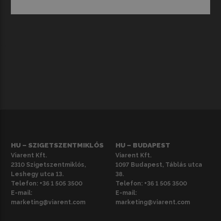
HU – SZIGETSZENTMIKLÓS
HU – BUDAPEST
Viarent Kft.
Viarent Kft.
2310 Szigetszentmiklós,
1097 Budapest, Táblás utca
Leshegy utca 13.
38.
Telefon:
+36 1 505 3500
Telefon:
+36 1 505 3500
E-mail:
E-mail:
marketing@viarent.com
marketing@viarent.com