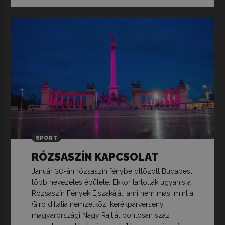
SPORT
RÓZSASZÍN KAPCSOLAT
Január 30-án rózsaszín fénybe öltözött Budapest
több nevezetes épülete. Ekkor tartották ugyanis a
Rózsaszín Fények Éjszakáját, ami nem más, mint a
Giro d’Italia nemzetközi kerékpárverseny
magyarországi Nagy Rajtját pontosan száz