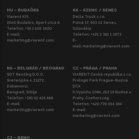
HU – BUDAÖRS
SK – SZENC / SENEC
Viarent Kft.
Delta Truck s.r.o.
2040 Budaörs, Sport utca 6.
Poľná 17, 903 01 Senec,
Telefon:
+36 1 505 3500
Szlovákia
E-mail:
Telefon:
+421 2 381 1 3673
marketing@viarent.com
E-
mail:
marketing@viarent.com
RS – BELGRÁD / BEOGRAD
CZ – PRÁGA / PRAHA
SDT Renting D.O.O.
VIARENT Česká republika s.r.o.
Sretenjska 4, 11272,
Prologis Park Prague-Rudná
Dobanovci,
DC4
Beograd, Srbija
K Vypichu 1086, 252 19 Rudná u
Telefon:
+381 62 425 888
Prahy, Csehország
E-mail:
Telefon:
+420 739 054 384
marketing@viarent.com
E-mail:
marketing@viarent.com
CZ – BRNO