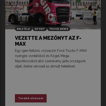
BELFÖLD
SPORT
TRUCK NEWS
VEZETTE A MEZŐNYT AZ F-
MAX
Egy igen feltűnő, rózsaszín Ford Trucks F-MAX
nyerges vontatóból és Kögel Mega
félpótkocsiból álló szerelvény járta országunk
útjait, illetve városait az elmúlt hetekben.
Tovább olvasom