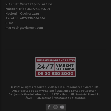
VIARENT Česká republika s.r.o.
Národní třída 3687/42, 695 01
Hodonín, Csehország
Telefon:
+420 739 054 384
E-mail:
marketing@viarent.com
MŰSZAKI PROBLÉMA ESETÉN
24/7
VIARENT
ASSISTANCE
06 20 920 8000
© 2026 All rights reserved. VIARENT is a trademark of Viarent Kft.
Adatkezelés és adatvédelem
Általános Bérleti Feltételek
Gépjármű-átvételi útmutató
ÁSZF – Használt jármű értékesítés
ÁSZF – Felvásárlás
Visszaélés bejelentés