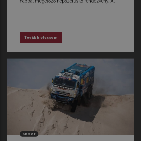
nappal megelőző népszerűsítő rendezvény. A…
Tovább olvasom
SPORT