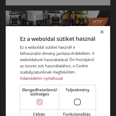
×
Ez a weboldal sütiket használ
Ez a weboldal sütiket használ a
felhasználói élmény javítása érdekében. A
weboldalunk használatával Ön hozzájárul
az összes süti használatához, a Cookie
szabályzatunknak megfelelően.
BELFÖLD
SPORT
Adatvédelmi nyilatkozat
KAMION EURÓPA-BAJNOKSÁG
ÉS FESZTIVÁL –
Elengedhetetlenül
Teljesítmény
szükséges
HUNGARORING
Szeretettel meghívjuk az augusztus 26-27-én a
Hungaroringen megrendezésre kerülő
Célzás
Funkcionalitás
Kamionfesztiválra és -versenyre, ahol kiállítóként