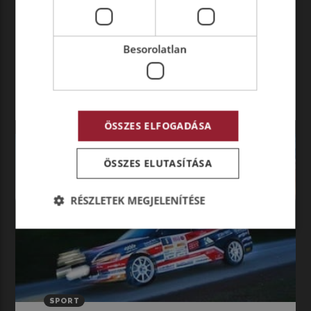
bemutatjuk Önöknek legújabb Ford Trucks
modelljeinket!
Besorolatlan
Tovább olvasom
ÖSSZES ELFOGADÁSA
ÖSSZES ELUTASÍTÁSA
RÉSZLETEK MEGJELENÍTÉSE
SPORT