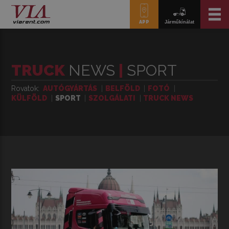
APP
Járműkínálat
TRUCK
NEWS
|
SPORT
Rovatok
AUTÓGYÁRTÁS
BELFÖLD
FOTÓ
KÜLFÖLD
SPORT
SZOLGÁLATI
TRUCK NEWS