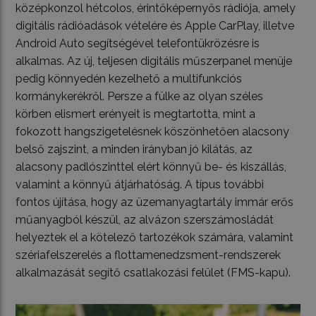
középkonzol hétcolos, érintőképernyős rádiója, amely
digitális rádióadások vételére és Apple CarPlay, illetve
Android Auto segítségével telefontükrözésre is
alkalmas. Az új, teljesen digitális műszerpanel menüje
pedig könnyedén kezelhető a multifunkciós
kormánykerékről. Persze a fülke az olyan széles
körben elismert erényeit is megtartotta, mint a
fokozott hangszigetelésnek köszönhetően alacsony
belső zajszint, a minden irányban jó kilátás, az
alacsony padlószinttel elért könnyű be- és kiszállás,
valamint a könnyű átjárhatóság. A típus további
fontos újítása, hogy az üzemanyagtartály immár erős
műanyagból készül, az alvázon szerszámosládát
helyeztek el a kötelező tartozékok számára, valamint
szériafelszerelés a flottamenedzsment-rendszerek
alkalmazását segítő csatlakozási felület (FMS-kapu).