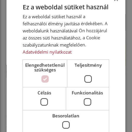
előkészítése is.
Ez a weboldal sütiket használ
Ez a weboldal sütiket használ a
felhasználói élmény javítása érdekében. A
weboldalunk használatával Ön hozzájárul
az összes süti használatához, a Cookie
szabályzatunknak megfelelően.
Adatvédelmi nyilatkozat
Elengedhetetlenül
Teljesítmény
szükséges
Célzás
Funkcionalitás
A villamos változat
Besorolatlan
sajátosságai