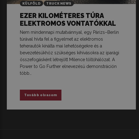
KÜLFÖLD
TRUCK NEWS
EZER KILOMÉTERES TÚRA
ELEKTROMOS VONTATÓKKAL
Nem mindennapi mutatvánnyal, egy Párizs–Berlin
túrával hívta fel a figyelmet az elektromos
teherautók kínálta mai lehetőségekre és a
bevezetésükhöz szükséges kihívásokra az iparági
összefogásként létrejött Milence töltőhálózat. A
Power to Go Further elnevezésű demonstráción
több…
Tovább olvasom