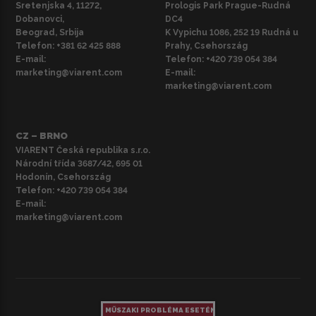
Sretenjska 4, 11272,
Prologis Park Prague-Rudná
Dobanovci,
DC4
Beograd, Srbija
K Vypichu 1086, 252 19 Rudná u
Telefon:
+381 62 425 888
Prahy, Csehország
E-mail:
Telefon:
+420 739 054 384
marketing@viarent.com
E-mail:
marketing@viarent.com
CZ – BRNO
VIARENT Česká republika s.r.o.
Národní třída 3687/42, 695 01
Hodonín, Csehország
Telefon:
+420 739 054 384
E-mail:
marketing@viarent.com
MŰSZAKI PROBLÉMA ESETÉN