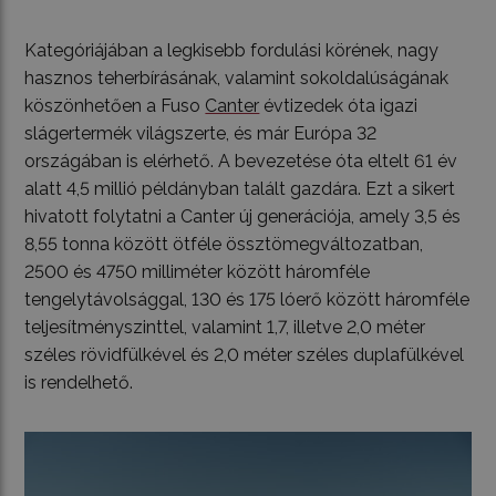
Kategóriájában a legkisebb fordulási körének, nagy
hasznos teherbírásának, valamint sokoldalúságának
köszönhetően a Fuso
Canter
évtizedek óta igazi
slágertermék világszerte, és már Európa 32
országában is elérhető. A bevezetése óta eltelt 61 év
alatt 4,5 millió példányban talált gazdára. Ezt a sikert
hivatott folytatni a Canter új generációja, amely 3,5 és
8,55 tonna között ötféle össztömegváltozatban,
2500 és 4750 milliméter között háromféle
tengelytávolsággal, 130 és 175 lóerő között háromféle
teljesítményszinttel, valamint 1,7, illetve 2,0 méter
széles rövidfülkével és 2,0 méter széles duplafülkével
is rendelhető.