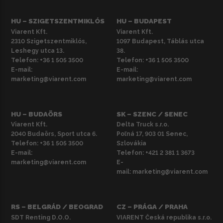
HU – SZIGETSZENTMIKLÓS
HU – BUDAPEST
Viarent Kft.
Viarent Kft.
2310 Szigetszentmiklós,
1097 Budapest, Táblás utca
Leshegy utca 13.
38.
Telefon:
+36 1 505 3500
Telefon:
+36 1 505 3500
E-mail:
E-mail:
marketing@viarent.com
marketing@viarent.com
HU – BUDAÖRS
SK – SZENC / SENEC
Viarent Kft.
Delta Truck s.r.o.
2040 Budaörs, Sport utca 6.
Poľná 17, 903 01 Senec,
Telefon:
+36 1 505 3500
Szlovákia
E-mail:
Telefon:
+421 2 381 1 3673
marketing@viarent.com
E-
mail:
marketing@viarent.com
RS – BELGRÁD / BEOGRAD
CZ – PRÁGA / PRAHA
SDT Renting D.O.O.
VIARENT Česká republika s.r.o.