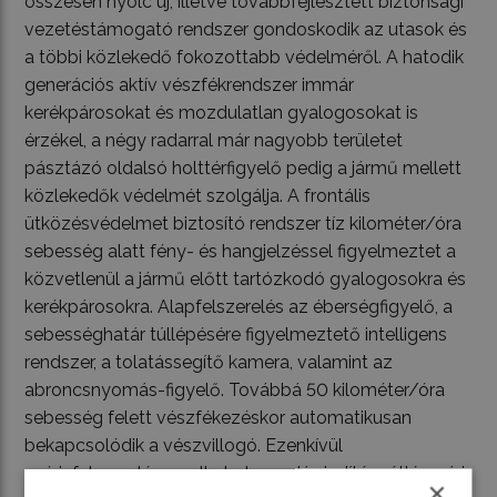
összesen nyolc új, illetve továbbfejlesztett biztonsági
vezetéstámogató rendszer gondoskodik az utasok és
a többi közlekedő fokozottabb védelméről. A hatodik
generációs aktív vészfékrendszer immár
kerékpárosokat és mozdulatlan gyalogosokat is
érzékel, a négy radarral már nagyobb területet
pásztázó oldalsó holttérfigyelő pedig a jármű mellett
közlekedők védelmét szolgálja. A frontális
ütközésvédelmet biztosító rendszer tíz kilométer/óra
sebesség alatt fény- és hangjelzéssel figyelmeztet a
közvetlenül a jármű előtt tartózkodó gyalogosokra és
kerékpárosokra. Alapfelszerelés az éberségfigyelő, a
sebességhatár túllépésére figyelmeztető intelligens
rendszer, a tolatássegítő kamera, valamint az
abroncsnyomás-figyelő. Továbbá 50 kilométer/óra
sebesség felett vészfékezéskor automatikusan
bekapcsolódik a vészvillogó. Ezenkívül
szériafelszerelés az alkoholszondás indításgátló gyári
×