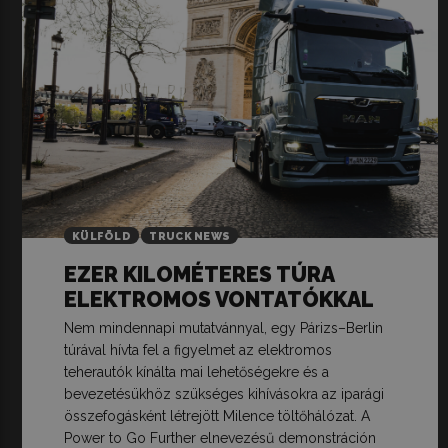
KÜLFÖLD
TRUCK NEWS
EZER KILOMÉTERES TÚRA
ELEKTROMOS VONTATÓKKAL
Nem mindennapi mutatvánnyal, egy Párizs–Berlin
túrával hívta fel a figyelmet az elektromos
teherautók kínálta mai lehetőségekre és a
bevezetésükhöz szükséges kihívásokra az iparági
összefogásként létrejött Milence töltőhálózat. A
Power to Go Further elnevezésű demonstráción