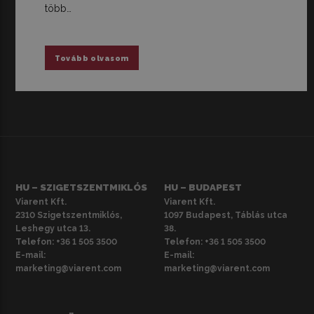
több…
Tovább olvasom
HU – SZIGETSZENTMIKLÓS
HU – BUDAPEST
Viarent Kft.
Viarent Kft.
2310 Szigetszentmiklós,
1097 Budapest, Táblás utca
Leshegy utca 13.
38.
Telefon:
+36 1 505 3500
Telefon:
+36 1 505 3500
E-mail:
E-mail:
marketing@viarent.com
marketing@viarent.com