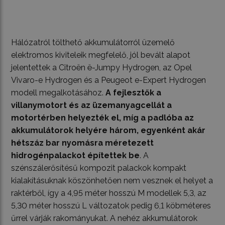
Hálózatról tölthető akkumulátorról üzemelő
elektromos kiviteleik megfelelő, jól bevált alapot
jelentettek a Citroën ë-Jumpy Hydrogen, az Opel
Vivaro-e Hydrogen és a Peugeot e-Expert Hydrogen
modell megalkotásához.
A fejlesztők a
villanymotort és az üzemanyagcellát a
motortérben helyezték el, míg a padlóba az
akkumulátorok helyére három, egyenként akár
hétszáz bar nyomásra méretezett
hidrogénpalackot építettek be
. A
szénszálerősítésű kompozit palackok kompakt
kialakításuknak köszönhetően nem vesznek el helyet a
raktérből, így a 4,95 méter hosszú M modellek 5,3, az
5,30 méter hosszú L változatok pedig 6,1 köbméteres
űrrel várják rakományukat. A nehéz akkumulátorok