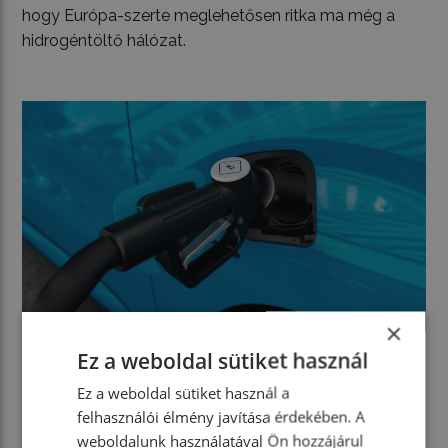
hogy Európa-szerte meglehetősen ritka ma még a
hidrogéntöltő hálózat.
×
Ez a weboldal sütiket használ
Ez a weboldal sütiket használ a
Francia-német koprodukció
felhasználói élmény javítása érdekében. A
Mivel a Stellantis-cégcsoport üzemanyagcellás
weboldalunk használatával Ön hozzájárul