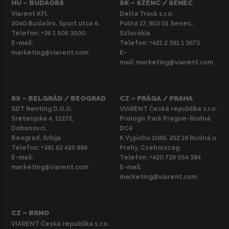
HU – BUDAÖRS
SK – SZENC / SENEC
Viarent Kft.
Delta Truck s.r.o.
2040 Budaörs, Sport utca 6.
Poľná 17, 903 01 Senec,
Telefon:
+36 1 505 3500
Szlovákia
E-mail:
Telefon:
+421 2 381 1 3673
marketing@viarent.com
E-
mail:
marketing@viarent.com
RS – BELGRÁD / BEOGRAD
CZ – PRÁGA / PRAHA
SDT Renting D.O.O.
VIARENT Česká republika s.r.o.
Sretenjska 4, 11272,
Prologis Park Prague-Rudná
Dobanovci,
DC4
Beograd, Srbija
K Vypichu 1086, 252 19 Rudná u
Telefon:
+381 62 425 888
Prahy, Csehország
E-mail:
Telefon:
+420 739 054 384
marketing@viarent.com
E-mail:
marketing@viarent.com
CZ – BRNO
VIARENT Česká republika s.r.o.