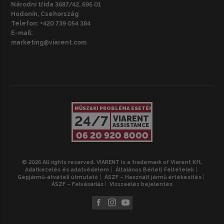
Národní třída 3687/42, 695 01
Hodonín, Csehország
Telefon:
+420 739 054 384
E-mail:
marketing@viarent.com
MŰSZAKI PROBLÉMA ESETÉN
24/7
VIARENT
ASSISTANCE
06 20 920 8000
© 2026 All rights reserved. VIARENT is a trademark of Viarent Kft.
Adatkezelés és adatvédelem
Általános Bérleti Feltételek
Gépjármű-átvételi útmutató
ÁSZF – Használt jármű értékesítés
ÁSZF – Felvásárlás
Visszaélés bejelentés