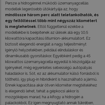
Persze a hidrogénnel működő üzemanyagcellás
modellek legerősebb ütőkártyája az, hogy
mindössze három perc alatt teletankolhatók, és
egy feltöltéssel több mint négyszáz kilométert
is megtehetnek
. Ettől függetlenül ezekbe a
modellekbe is beépítenek az ülések alá egy 10,5
kilowattóra kapacitású lítiumion-akkumulátort. Ez
biztosít elegendő energiát a nagy teljesítményt
igénylő helyzetekben, például elinduláskor és
dinamikusabb gyorsításkor. Egyébként pedig a 45
kilowattos üzemanyagcella egyedül is kiszolgálja az
igényeket, még egyenletes sebességű autópályás
haladáskor is. Sőt, ez az akkumulátor külső forrásból is
tölthető, így plug-in hibridként is használható a jármű.
Ennek kapacitása akár ötven kilométer megtételéhez
is elegendő lehet, tehát a gépkocsi akkor is
mozgóképes marad, ha a kifogy a hidrogén a
palackokból. Ez igen megnyugtató annak tükrében,