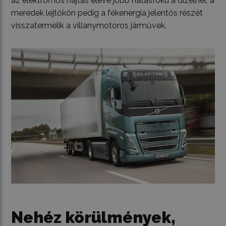
az elektromos hajtás eleve jobb hatásfokú a dízelnél, a
meredek lejtőkön pedig a fékenergia jelentős részét
visszatermelik a villanymotoros járművek.
Nehéz körülmények,