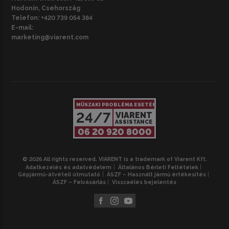
Hodonín, Csehország
Telefon:
+420 739 054 384
E-mail:
marketing@viarent.com
MŰSZAKI PROBLÉMA ESETÉN
24/7
VIARENT
ASSISTANCE
06 20 920 8000
© 2026 All rights reserved. VIARENT is a trademark of Viarent Kft.
Adatkezelés és adatvédelem
Általános Bérleti Feltételek
Gépjármű-átvételi útmutató
ÁSZF – Használt jármű értékesítés
ÁSZF – Felvásárlás
Visszaélés bejelentés