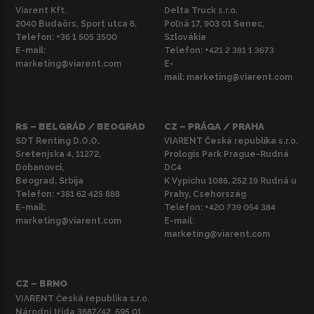
Viarent Kft.
Delta Truck s.r.o.
2040 Budaörs, Sport utca 6.
Poľná 17, 903 01 Senec,
Telefon:
+36 1 505 3500
Szlovákia
E-mail:
Telefon:
+421 2 381 1 3673
marketing@viarent.com
E-
mail:
marketing@viarent.com
RS – BELGRÁD / BEOGRAD
CZ – PRÁGA / PRAHA
SDT Renting D.O.O.
VIARENT Česká republika s.r.o.
Sretenjska 4, 11272,
Prologis Park Prague-Rudná
Dobanovci,
DC4
Beograd, Srbija
K Vypichu 1086, 252 19 Rudná u
Telefon:
+381 62 425 888
Prahy, Csehország
E-mail:
Telefon:
+420 739 054 384
marketing@viarent.com
E-mail:
marketing@viarent.com
CZ – BRNO
VIARENT Česká republika s.r.o.
Národní třída 3687/42, 695 01