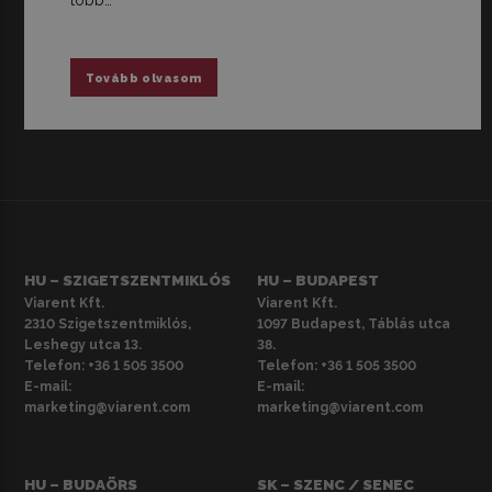
több…
Tovább olvasom
HU – SZIGETSZENTMIKLÓS
HU – BUDAPEST
Viarent Kft.
Viarent Kft.
2310 Szigetszentmiklós,
1097 Budapest, Táblás utca
Leshegy utca 13.
38.
Telefon:
+36 1 505 3500
Telefon:
+36 1 505 3500
E-mail:
E-mail:
marketing@viarent.com
marketing@viarent.com
HU – BUDAÖRS
SK – SZENC / SENEC