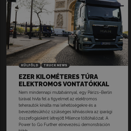
KÜLFÖLD
TRUCK NEWS
EZER KILOMÉTERES TÚRA
ELEKTROMOS VONTATÓKKAL
Nem mindennapi mutatvánnyal, egy Párizs–Berlin
túrával hívta fel a figyelmet az elektromos
teherautók kínálta mai lehetőségekre és a
bevezetésükhöz szükséges kihívásokra az iparági
összefogásként létrejött Milence töltőhálózat. A
Power to Go Further elnevezésű demonstráción