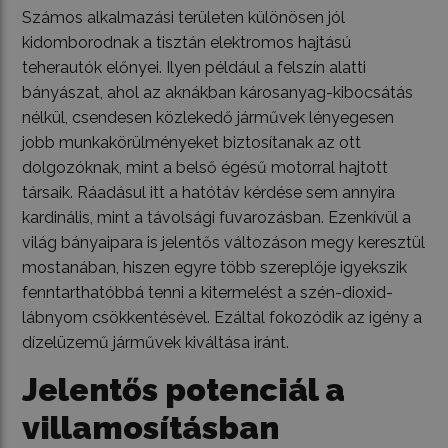
Számos alkalmazási területen különösen jól
kidomborodnak a tisztán elektromos hajtású
teherautók előnyei. Ilyen például a felszín alatti
bányászat, ahol az aknákban károsanyag-kibocsátás
nélkül, csendesen közlekedő járművek lényegesen
jobb munkakörülményeket biztosítanak az ott
dolgozóknak, mint a belső égésű motorral hajtott
társaik. Ráadásul itt a hatótáv kérdése sem annyira
kardinális, mint a távolsági fuvarozásban. Ezenkívül a
világ bányaipara is jelentős változáson megy keresztül
mostanában, hiszen egyre több szereplője igyekszik
fenntarthatóbbá tenni a kitermelést a szén-dioxid-
lábnyom csökkentésével. Ezáltal fokozódik az igény a
dízelüzemű járművek kiváltása iránt.
Jelentős potenciál a
villamosításban