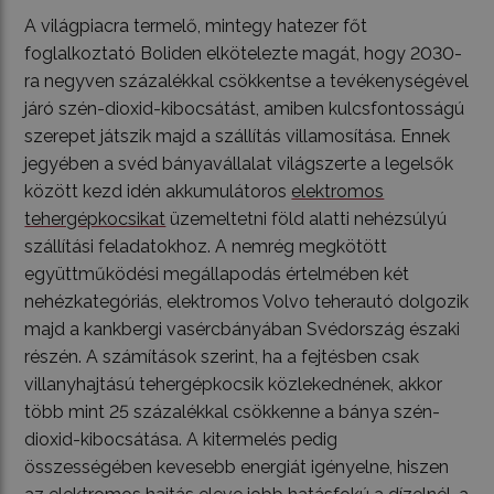
A világpiacra termelő, mintegy hatezer főt
foglalkoztató Boliden elkötelezte magát, hogy 2030-
ra negyven százalékkal csökkentse a tevékenységével
járó szén-dioxid-kibocsátást, amiben kulcsfontosságú
szerepet játszik majd a szállítás villamosítása. Ennek
jegyében a svéd bányavállalat világszerte a legelsők
között kezd idén akkumulátoros
elektromos
tehergépkocsikat
üzemeltetni föld alatti nehézsúlyú
szállítási feladatokhoz. A nemrég megkötött
együttműködési megállapodás értelmében két
nehézkategóriás, elektromos Volvo teherautó dolgozik
majd a kankbergi vasércbányában Svédország északi
részén. A számítások szerint, ha a fejtésben csak
villanyhajtású tehergépkocsik közlekednének, akkor
több mint 25 százalékkal csökkenne a bánya szén-
dioxid-kibocsátása. A kitermelés pedig
összességében kevesebb energiát igényelne, hiszen