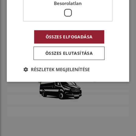
Besorolatlan
Mercedes-Benz düsseldorfi kishaszonjárműgyára
előtt.
ÖSSZES ELFOGADÁSA
ÖSSZES ELUTASÍTÁSA
RÉSZLETEK MEGJELENÍTÉSE