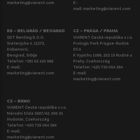
marketing@viarent.com
E-
mail:
marketing@viarent.com
RS – BELGRÁD / BEOGRAD
CZ – PRÁGA / PRAHA
SDT Renting D.O.O.
VIARENT Česká republika s.r.o.
Sretenjska 4, 11272,
Prologis Park Prague-Rudná
Dobanovci,
DC4
Beograd, Srbija
K Vypichu 1086, 252 19 Rudná u
Telefon:
+381 62 425 888
Prahy, Csehország
E-mail:
Telefon:
+420 739 054 384
marketing@viarent.com
E-mail:
marketing@viarent.com
CZ – BRNO
VIARENT Česká republika s.r.o.
Národní třída 3687/42, 695 01
Hodonín, Csehország
Telefon:
+420 739 054 384
E-mail:
marketing@viarent.com