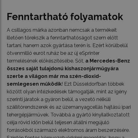
Fenntartható folyamatok
A csillagos márka azonban nemcsak a termékeit
illetően törekszik a fenntarthatóságot szem előtt
tartani, hanem azok gyártása terén is. Ezért körülbelül
ötvenmillió eurót ruház be az új eSprinter
termelésének előkészítésébe. Sőt,
a Mercedes-Benz
összes saját tulajdonú kishaszonjárműgyára
szerte a világon már ma szén-dioxid-
semlegesen működik
! Ezt Düsseldorfban többek
között olyan intézkedések támogatják, mint az igény
szerinti járatok a gyáron belül, a vezető nélküli
szállítórendszerek és az üzemanyagcellás hajtású ipari
tehergépjárművek. Továbbá a gyártó kinyilatkoztatott
célja rövid időn belül teljesen átállni megújuló
forrásokból származó elektromos áram beszerzésére.
Szintén fontos környezetvédelmi megoldás, hogy a