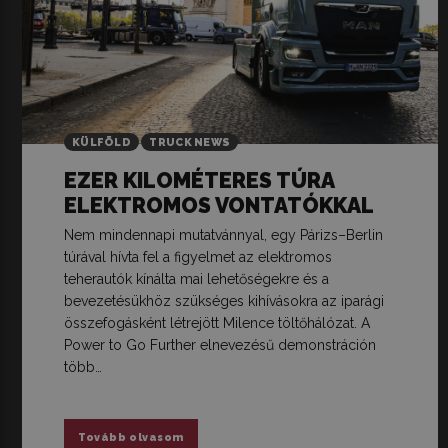
KÜLFÖLD
TRUCK NEWS
EZER KILOMÉTERES TÚRA
ELEKTROMOS VONTATÓKKAL
Nem mindennapi mutatvánnyal, egy Párizs–Berlin
túrával hívta fel a figyelmet az elektromos
teherautók kínálta mai lehetőségekre és a
bevezetésükhöz szükséges kihívásokra az iparági
összefogásként létrejött Milence töltőhálózat. A
Power to Go Further elnevezésű demonstráción
több…
Tovább olvasom