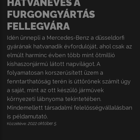
HATVANÉVES A
FURGONGYÁRTÁS
FELLEGVÁRA
Idén ünnepli a Mercedes-Benz a düsseldorfi
gyárának hatvanadik évfordulóját, ahol csak az
elmúlt harminc évben több mint ötmillió
kishaszonjármű látott napvilágot. A
folyamatosan korszerűsített üzem a
fenntarthatóság terén is úttörőnek számít úgy
a saját, mint az ott készülő járművek
környezeti lábnyoma tekintetében.
Mindemellett társadalmi felelősségvállalásban
is példamutató.
2022 október 5.
Közzétéve: