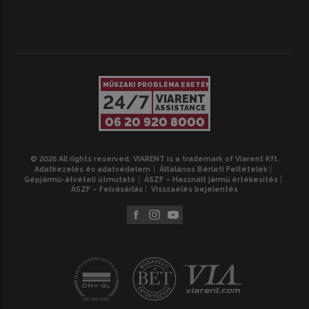
MŰSZAKI PROBLÉMA ESETÉN
24/7
VIARENT
ASSISTANCE
06 20 920 8000
© 2026 All rights reserved. VIARENT is a trademark of Viarent Kft.
Adatkezelés és adatvédelem
Általános Bérleti Feltételek
Gépjármű-átvételi útmutató
ÁSZF – Használt jármű értékesítés
ÁSZF – Felvásárlás
Visszaélés bejelentés