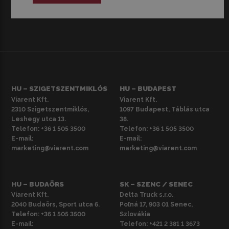
HU – SZIGETSZENTMIKLÓS
HU – BUDAPEST
Viarent Kft.
Viarent Kft.
2310 Szigetszentmiklós,
1097 Budapest, Táblás utca
Leshegy utca 13.
38.
Telefon:
+36 1 505 3500
Telefon:
+36 1 505 3500
E-mail:
E-mail:
marketing@viarent.com
marketing@viarent.com
HU – BUDAÖRS
SK – SZENC / SENEC
Viarent Kft.
Delta Truck s.r.o.
2040 Budaörs, Sport utca 6.
Poľná 17, 903 01 Senec,
Telefon:
+36 1 505 3500
Szlovákia
E-mail:
Telefon:
+421 2 381 1 3673