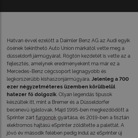
Hatvan évvel ezelőtt a Daimler Benz AG az Audi egyik
ősének tekinthető Auto Union márkától vette meg a
düsseldorfi járműgyárat. Rögtön kezdetét is vette az a
fejlesztés, amelynek eredményeként ma már ez a
Mercedes-Benz cégcsoport legnagyobb és
legkorszerűbb kishaszonjárműgyára.
Jelenleg a 700
ezer négyzetméteres üzemben körülbelül
hatezer fő dolgozik
. Olyan legendás típusok
készültek itt, mint a Bremer és a Düsseldorfer
becenevű igáslovak. Majd 1995-ben megkezdődött a
Sprinter zárt
furgonok
gyártása, és 2019-ben a tisztán
elektromos hajtású eSprinter zöldítette a palettát. A
jövő év második felében pedig indul az eSprinter új