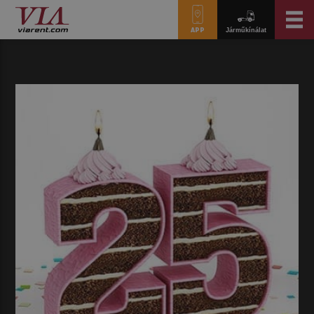
APP
Járműkínálat