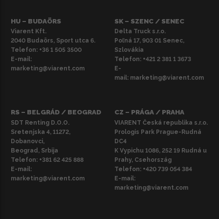
HU – BUDAÖRS
SK – SZENC / SENEC
Viarent Kft.
Delta Truck s.r.o.
2040 Budaörs, Sport utca 6.
Poľná 17, 903 01 Senec,
Telefon:
+36 1 505 3500
Szlovákia
E-mail:
Telefon:
+421 2 381 1 3673
marketing@viarent.com
E-
mail:
marketing@viarent.com
RS – BELGRÁD / BEOGRAD
CZ – PRÁGA / PRAHA
SDT Renting D.O.O.
VIARENT Česká republika s.r.o.
Sretenjska 4, 11272,
Prologis Park Prague-Rudná
Dobanovci,
DC4
Beograd, Srbija
K Vypichu 1086, 252 19 Rudná u
Telefon:
+381 62 425 888
Prahy, Csehország
E-mail:
Telefon:
+420 739 054 384
marketing@viarent.com
E-mail:
marketing@viarent.com