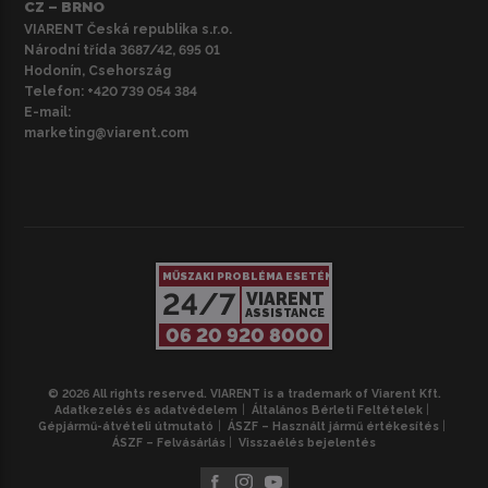
CZ – BRNO
VIARENT Česká republika s.r.o.
Národní třída 3687/42, 695 01
Hodonín, Csehország
Telefon:
+420 739 054 384
E-mail:
marketing@viarent.com
MŰSZAKI PROBLÉMA ESETÉN
24/7
VIARENT
ASSISTANCE
06 20 920 8000
© 2026 All rights reserved. VIARENT is a trademark of Viarent Kft.
Adatkezelés és adatvédelem
Általános Bérleti Feltételek
Gépjármű-átvételi útmutató
ÁSZF – Használt jármű értékesítés
ÁSZF – Felvásárlás
Visszaélés bejelentés