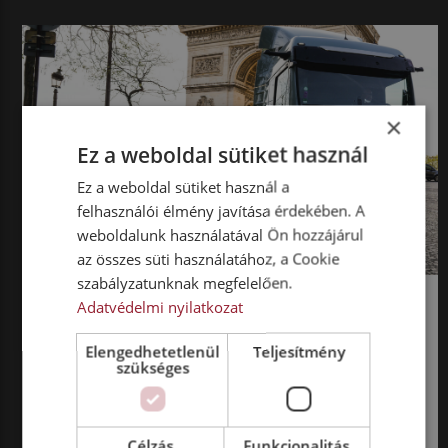
×
Ez a weboldal sütiket használ
Ez a weboldal sütiket használ a
felhasználói élmény javítása érdekében. A
weboldalunk használatával Ön hozzájárul
az összes süti használatához, a Cookie
KÜLFÖLD
TRUCK NEWS
szabályzatunknak megfelelően.
Adatvédelmi nyilatkozat
EZER KILOMÉTERES TÚRA
ELEKTROMOS VONTATÓKKAL
Elengedhetetlenül
Teljesítmény
szükséges
Nem mindennapi mutatvánnyal, egy Párizs–Berlin
túrával hívta fel a figyelmet az elektromos
teherautók kínálta mai lehetőségekre és a
bevezetésükhöz szükséges kihívásokra az iparági
Célzás
Funkcionalitás