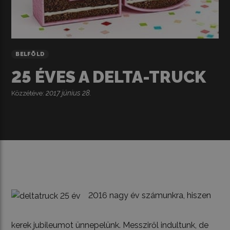
BELFÖLD
25 ÉVES A DELTA-TRUCK
2017 június 28.
Közzétéve:
2016 nagy év számunkra, hiszen
kerek jubileumot ünnepelünk. Messziről indultunk, de