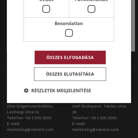
összefogásként létrejött Milence töltőhálózat. A
Power to Go Further elnevezésű demonstráción
több…
Besorolatlan
Tovább olvasom
ÖSSZES ELFOGADÁSA
ÖSSZES ELUTASÍTÁSA
RÉSZLETEK MEGJELENÍTÉSE
HU – SZIGETSZENTMIKLÓS
HU – BUDAPEST
Viarent Kft.
Viarent Kft.
2310 Szigetszentmiklós,
1097 Budapest, Táblás utca
Leshegy utca 13.
38.
Telefon:
+36 1 505 3500
Telefon:
+36 1 505 3500
E-mail:
E-mail:
marketing@viarent.com
marketing@viarent.com