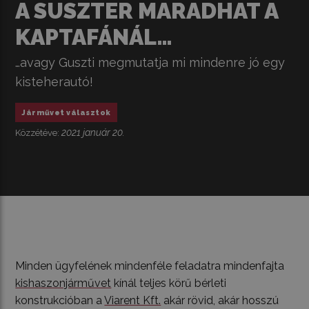
A SUSZTER MARADHAT A
KAPTAFÁNÁL…
…avagy Guszti megmutatja mi mindenre jó egy
kisteherautó!
Járművet választok
2021 január 20.
Közzétéve:
Minden ügyfelének mindenféle feladatra mindenfajta
kishaszonjárművet
kínál teljes körű bérleti
konstrukcióban a
Viarent Kft.
akár rövid, akár hosszú