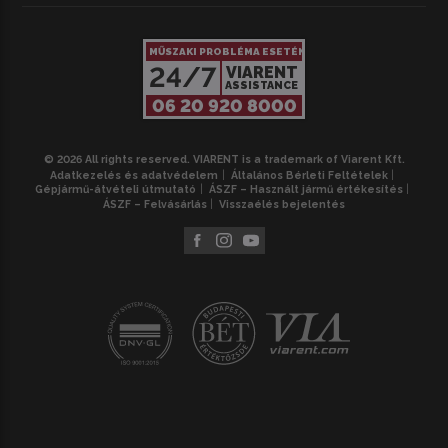
MŰSZAKI PROBLÉMA ESETÉN
24/7
VIARENT
ASSISTANCE
06 20 920 8000
© 2026 All rights reserved. VIARENT is a trademark of Viarent Kft.
Adatkezelés és adatvédelem
Általános Bérleti Feltételek
Gépjármű-átvételi útmutató
ÁSZF – Használt jármű értékesítés
ÁSZF – Felvásárlás
Visszaélés bejelentés