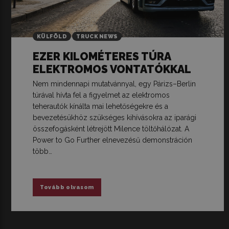
KÜLFÖLD
TRUCK NEWS
EZER KILOMÉTERES TÚRA
ELEKTROMOS VONTATÓKKAL
Nem mindennapi mutatvánnyal, egy Párizs–Berlin
túrával hívta fel a figyelmet az elektromos
teherautók kínálta mai lehetőségekre és a
bevezetésükhöz szükséges kihívásokra az iparági
összefogásként létrejött Milence töltőhálózat. A
Power to Go Further elnevezésű demonstráción
több…
Tovább olvasom