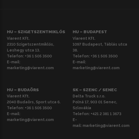
HU – SZIGETSZENTMIKLÓS
HU – BUDAPEST
Viarent Kft.
Viarent Kft.
2310 Szigetszentmiklós,
1097 Budapest, Táblás utca
Leshegy utca 13.
38.
Telefon:
+36 1 505 3500
Telefon:
+36 1 505 3500
E-mail:
E-mail:
marketing@viarent.com
marketing@viarent.com
HU – BUDAÖRS
SK – SZENC / SENEC
Viarent Kft.
Delta Truck s.r.o.
2040 Budaörs, Sport utca 6.
Poľná 17, 903 01 Senec,
Telefon:
+36 1 505 3500
Szlovákia
E-mail:
Telefon:
+421 2 381 1 3673
marketing@viarent.com
E-
mail:
marketing@viarent.com