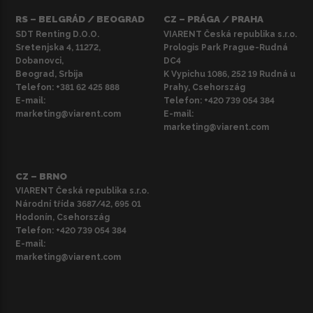
RS – BELGRÁD / BEOGRAD
CZ – PRÁGA / PRAHA
SDT Renting D.O.O.
VIARENT Česká republika s.r.o.
Sretenjska 4, 11272,
Prologis Park Prague-Rudná
Dobanovci,
DC4
Beograd, Srbija
K Vypichu 1086, 252 19 Rudná u
Telefon:
+381 62 425 888
Prahy, Csehország
E-mail:
Telefon:
+420 739 054 384
marketing@viarent.com
E-mail:
marketing@viarent.com
CZ – BRNO
VIARENT Česká republika s.r.o.
Národní třída 3687/42, 695 01
Hodonín, Csehország
Telefon:
+420 739 054 384
E-mail:
marketing@viarent.com