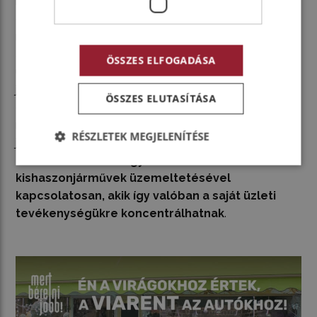
rendszer segítségével folyamatosan ellenőrizhető a
gépkocsik és a vezetők munkája az üzemanyag-
megtakarítás érdekében, és az adminisztrációs terhek
átvállalása is elősegíti a gazdaságosabb
ÖSSZES ELFOGADÁSA
üzemeltetést. Végül, de nem utolsósorban a bérlés
jellegéből eredően a vállalkozások rugalmasan és
ÖSSZES ELUTASÍTÁSA
gyorsan tudnak alkalmazkodni a megváltozó
megbízói igényekhez, illetve fuvarfeladatokhoz a
RÉSZLETEK MEGJELENÍTÉSE
jármű kicserélésével.
Mindez jelentősen
tehermentesíti az ügyfeleket a
kishaszonjárművek üzemeltetésével
kapcsolatosan, akik így valóban a saját üzleti
tevékenységükre koncentrálhatnak
.