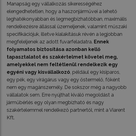
Manapság egy vállalkozás sikerességéhez
elengedhetetlen, hogy a haszonjárművei a lehető
leghatékonyabban és legmegbízhatóbban, maximális
rendelkezésre állással üzemeljenek, valamint műszaki
specifikációjuk, illetve kialakításuk révén a legjobban
megfeleljenek az adott fuvarfeladatra.
Ennek
folyamatos biztosítása azonban kellő
tapasztalatot és szakértelmet követel meg,
amelyekkel nem feltétlenül rendelkezik egy
egyéni vagy kisvállalkozó
, például egy kisiparos,
egy pék, egy virágárus vagy egy őstermelő, főként
nem egy magánszemély. De sokszor még a nagyobb
vállalatok sem. Erre nyújthat kiváló megoldást a
járműbérlés egy olyan megbízható és nagy
szakértelemmel rendelkező partnertől, mint a Viarent
Kft.