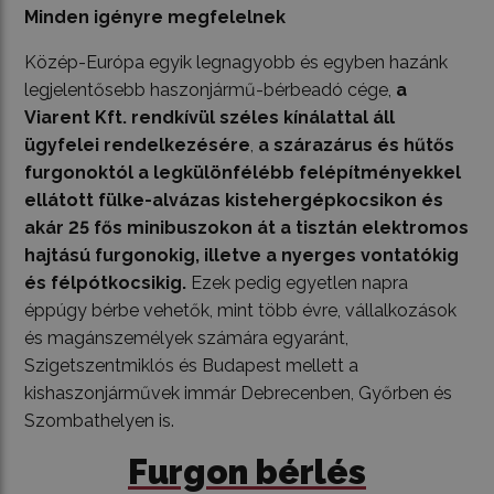
Minden igényre megfelelnek
Közép-Európa egyik legnagyobb és egyben hazánk
legjelentősebb haszonjármű-bérbeadó cége,
a
Viarent Kft. rendkívül széles kínálattal áll
ügyfelei rendelkezésére
,
a szárazárus és hűtős
furgonoktól a legkülönfélébb felépítményekkel
ellátott fülke-alvázas kistehergépkocsikon és
akár 25 fős minibuszokon át a tisztán elektromos
hajtású furgonokig, illetve a nyerges vontatókig
és félpótkocsikig.
Ezek pedig egyetlen napra
éppúgy bérbe vehetők, mint több évre, vállalkozások
és magánszemélyek számára egyaránt,
Szigetszentmiklós és Budapest mellett a
kishaszonjárművek immár Debrecenben, Győrben és
Szombathelyen is.
Furgon bérlés